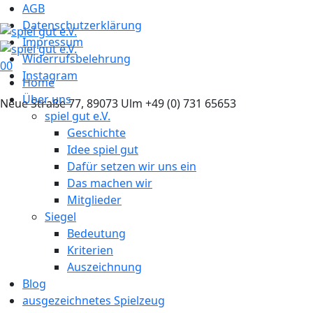
AGB
Datenschutzerklärung
Impressum
Widerrufsbelehrung
0
0
Instagram
Home
Über uns
Neue Straße 77, 89073 Ulm
+49 (0) 731 65653
spiel gut e.V.
Geschichte
Idee spiel gut
Dafür setzen wir uns ein
Das machen wir
Mitglieder
Siegel
Bedeutung
Kriterien
Auszeichnung
Blog
ausgezeichnetes Spielzeug