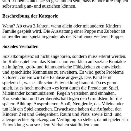
sind. Zudem sollten sie so geschnitten sein, dass Kinder ihre Puppen
selbstständig an- und ausziehen können.
Beschreibung der Kategorie
Wann? Ab etwa 3 Jahren, wenn allein oder mit anderen Kindern
Familie gespielt wird. Die Ausstattung einer Puppe mit Zubehör ist
sinnvoller und spielanregender als der Kauf einer weiteren Puppe.
Soziales Verhalten
Sozialkompetenz ist nicht angeboren, sondern muss erlernt werden.
Im Rollenspiel lernt das Kind schon von klein auf soziale Kontakte
zu knüpfen, grob- und feinmotorische Fähigkeiten zu entwickeln
und sprachliche Kenntnisse zu erweitern. Es wird geübt Probleme
zu lösen, zudem wird die Fantasie angeregt. Das Kind lernt
spielerisch, was es für seine Entwicklung braucht. Da es gerne
spielt, ist es hoch motiviert - es lernt durch die Freude am Spiel.
Miteinander kommunizieren, Regeln verstehen und einhalten,
Konzentration und Lernbereitschaft legen den Grundstein für die
spätere Bildung. Ausprobieren, Spaß, Neugierde, das Miteinander
tun läßt ein Spiel entstehen. Erwachsene haben die Aufgabe, den
Kindern Zeit und Gelegenheit, Raum und Platz, sowie kind- und
altersgerechtes Spielzeug zur Verfügung zu stellen, damit spielerisch
Entwcklung von sozialem Verhalten stattfinden kann.