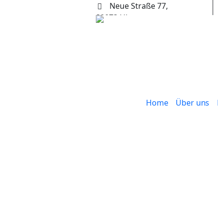
Neue Straße 77,
89073 Ulm
+49 (0) 731 65653
Home
Über uns