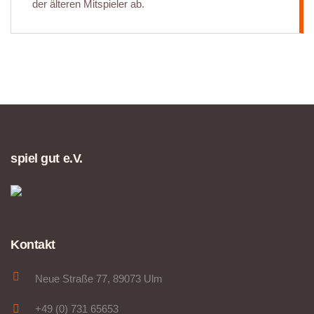
der älteren Mitspieler ab.
spiel gut e.V.
Kontakt
Neue Straße 77, 89073 Ulm
+49 (0) 731 65653