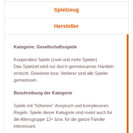
Spielzeug
Hersteller
Kategorie: Gesellschaftsspiele
Kooperative Spiele (zwei und mehr Spieler)
Das Spielziel wird nur durch gemeinsames Handeln
erreicht. Gewinner bzw. Verlierer sind alle Spieler
gemeinsam.
Beschreibung der Kategorie
Spiele mit "höherem" Anspruch und komplexeren
Regeln. Spiele dieser Kategorie sind meist auch für
die Altersgruppe 12+ bzw. für die ganze Familie
interessant.