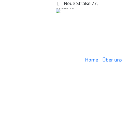
Neue Straße 77,
89073 Ulm
+49 (0) 731 65653
Home
Über uns