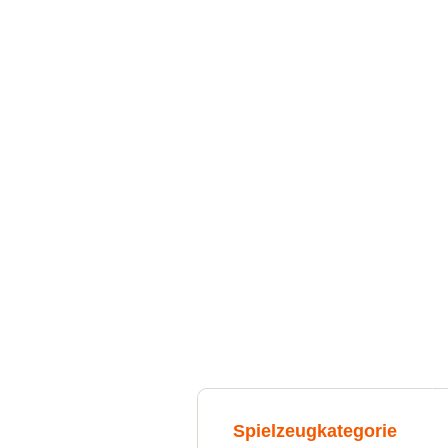
Spielzeugkategorie