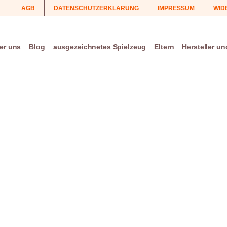
AGB
DATENSCHUTZERKLÄRUNG
IMPRESSUM
WID
er uns
Blog
ausgezeichnetes Spielzeug
Eltern
Hersteller u