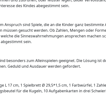
nen und zuordnen, oder Muster legen, Bilder vervollständi
Interesse des Kindes abegestimmt sein.
m Anspruch sind Spiele, die an die Kinder ganz bestimmte 
gen müssen gesucht werden. Ob Zahlen, Mengen oder Forme
iele, welche die Sinneswahrnehmungen ansprechen machen s
s abgestimmt sein.
sind besonders zum Alleinspielen geeignet. Die Lösung ist
eichen. Geduld und Ausdauer werden gefordert.
ge L 17 cm, 1 Spielbrett Ø 29,5*1,5 cm, 1 Farbwürfel, 1 Za
eutel für die Kugeln, 10 Aufgabenkarten in drei Schwieri