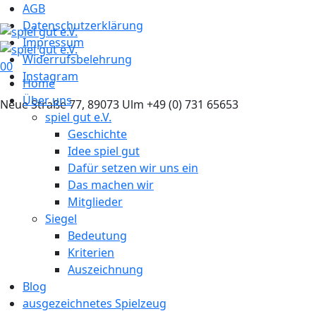
AGB
Datenschutzerklärung
Impressum
Widerrufsbelehrung
0
0
Instagram
Home
Über uns
Neue Straße 77, 89073 Ulm
+49 (0) 731 65653
spiel gut e.V.
Geschichte
Idee spiel gut
Dafür setzen wir uns ein
Das machen wir
Mitglieder
Siegel
Bedeutung
Kriterien
Auszeichnung
Blog
ausgezeichnetes Spielzeug