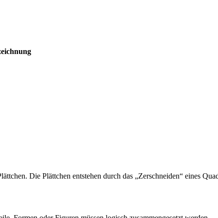
zeichnung
 Plättchen. Die Plättchen entstehen durch das „Zerschneiden“ eines Qua
eile, Formen oder Figuren müssen logisch zusammengesetzt werden.