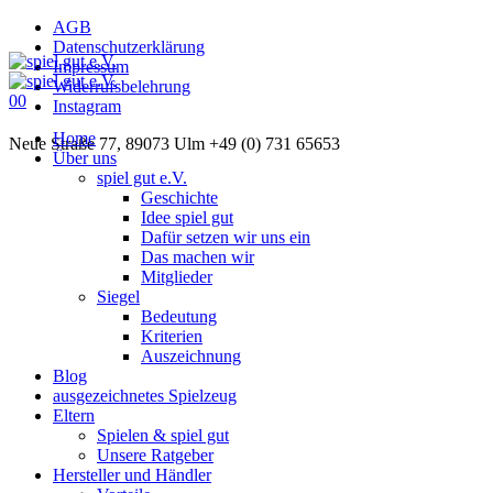
AGB
Datenschutzerklärung
Impressum
Widerrufsbelehrung
0
0
Instagram
Home
Neue Straße 77, 89073 Ulm
+49 (0) 731 65653
Über uns
spiel gut e.V.
Geschichte
Idee spiel gut
Dafür setzen wir uns ein
Das machen wir
Mitglieder
Siegel
Bedeutung
Kriterien
Auszeichnung
Blog
ausgezeichnetes Spielzeug
Eltern
Spielen & spiel gut
Unsere Ratgeber
Hersteller und Händler