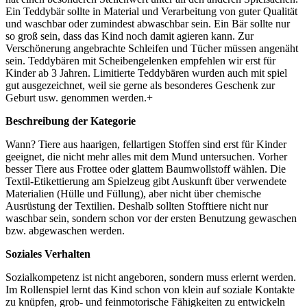
Ein Teddybär sollte in Material und Verarbeitung von guter Qualität
und waschbar oder zumindest abwaschbar sein. Ein Bär sollte nur
so groß sein, dass das Kind noch damit agieren kann. Zur
Verschönerung angebrachte Schleifen und Tücher müssen angenäht
sein. Teddybären mit Scheibengelenken empfehlen wir erst für
Kinder ab 3 Jahren. Limitierte Teddybären wurden auch mit spiel
gut ausgezeichnet, weil sie gerne als besonderes Geschenk zur
Geburt usw. genommen werden.+
Beschreibung der Kategorie
Wann? Tiere aus haarigen, fellartigen Stoffen sind erst für Kinder
geeignet, die nicht mehr alles mit dem Mund untersuchen. Vorher
besser Tiere aus Frottee oder glattem Baumwollstoff wählen. Die
Textil-Etikettierung am Spielzeug gibt Auskunft über verwendete
Materialien (Hülle und Füllung), aber nicht über chemische
Ausrüstung der Textilien. Deshalb sollten Stofftiere nicht nur
waschbar sein, sondern schon vor der ersten Benutzung gewaschen
bzw. abgewaschen werden.
Soziales Verhalten
Sozialkompetenz ist nicht angeboren, sondern muss erlernt werden.
Im Rollenspiel lernt das Kind schon von klein auf soziale Kontakte
zu knüpfen, grob- und feinmotorische Fähigkeiten zu entwickeln