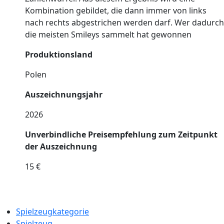
Kombination gebildet, die dann immer von links
nach rechts abgestrichen werden darf. Wer dadurch
die meisten Smileys sammelt hat gewonnen
Produktionsland
Polen
Auszeichnungsjahr
2026
Unverbindliche Preisempfehlung zum Zeitpunkt
der Auszeichnung
15 €
Spielzeugkategorie
Spielzeug