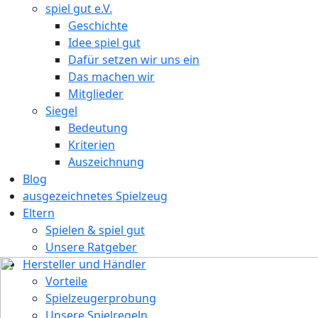
spiel gut e.V.
Geschichte
Idee spiel gut
Dafür setzen wir uns ein
Das machen wir
Mitglieder
Siegel
Bedeutung
Kriterien
Auszeichnung
Blog
ausgezeichnetes Spielzeug
Eltern
Spielen & spiel gut
Unsere Ratgeber
Hersteller und Händler
Vorteile
Spielzeugerprobung
Unsere Spielregeln