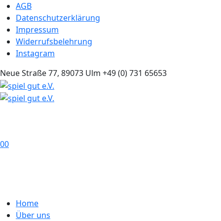
AGB
Datenschutzerklärung
Impressum
Widerrufsbelehrung
Instagram
Neue Straße 77, 89073 Ulm
+49 (0) 731 65653
0
0
Home
Über uns