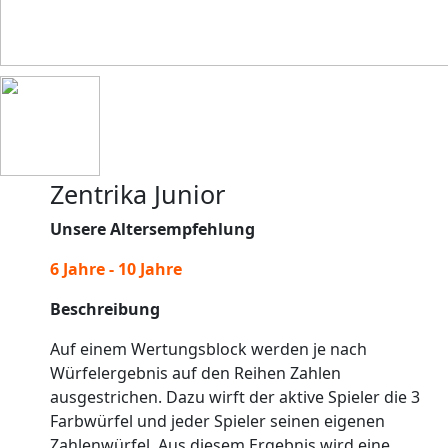
Zentrika Junior
Unsere Altersempfehlung
6 Jahre - 10 Jahre
Beschreibung
Auf einem Wertungsblock werden je nach
Würfelergebnis auf den Reihen Zahlen
ausgestrichen. Dazu wirft der aktive Spieler die 3
Farbwürfel und jeder Spieler seinen eigenen
Zahlenwürfel. Aus diesem Ergebnis wird eine