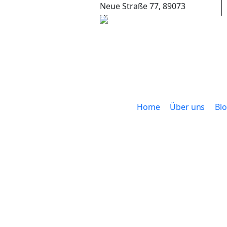
Neue Straße 77, 89073
Ulm
+49 (0) 731 65653
Home
Über uns
Bl