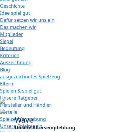
Geschichte
Idee spiel gut
Dafür setzen wir uns ein
Das machen wir
Mitglieder
Siegel
Bedeutung
Kriterien
Auszeichnung
Blog
ausgezeichnetes Spielzeug
Eltern
Spielen & spiel gut
Unsere Ratgeber
Hersteller und Händler
Vorteile
Wave
Spielzeugerprobung
Unsere Spielregeln
Unsere Altersempfehlung