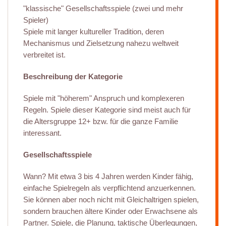
"klassische" Gesellschaftsspiele (zwei und mehr
Spieler)
Spiele mit langer kultureller Tradition, deren
Mechanismus und Zielsetzung nahezu weltweit
verbreitet ist.
Beschreibung der Kategorie
Spiele mit "höherem" Anspruch und komplexeren
Regeln. Spiele dieser Kategorie sind meist auch für
die Altersgruppe 12+ bzw. für die ganze Familie
interessant.
Gesellschaftsspiele
Wann? Mit etwa 3 bis 4 Jahren werden Kinder fähig,
einfache Spielregeln als verpflichtend anzuerkennen.
Sie können aber noch nicht mit Gleichaltrigen spielen,
sondern brauchen ältere Kinder oder Erwachsene als
Partner. Spiele, die Planung, taktische Überlegungen,