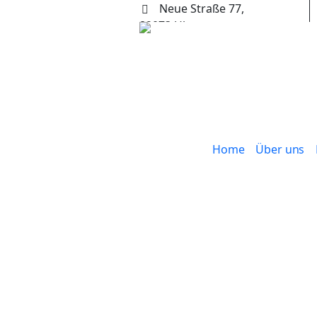
Neue Straße 77,
89073 Ulm
+49 (0) 731 65653
Home
Über uns