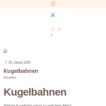
0
20. Januar 2026
Kugelbahnen
Aktuelles
Kugelbahnen
Welche Kugelbahn passt zu welchem Alter?