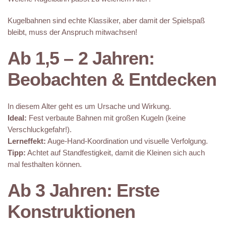
Kugelbahnen sind echte Klassiker, aber damit der Spielspaß
bleibt, muss der Anspruch mitwachsen!
Ab 1,5 – 2 Jahren:
Beobachten & Entdecken
In diesem Alter geht es um Ursache und Wirkung.
Ideal:
Fest verbaute Bahnen mit großen Kugeln (keine
Verschluckgefahr!).
Lerneffekt:
Auge-Hand-Koordination und visuelle Verfolgung.
Tipp:
Achtet auf Standfestigkeit, damit die Kleinen sich auch
mal festhalten können.
Ab 3 Jahren: Erste
Konstruktionen