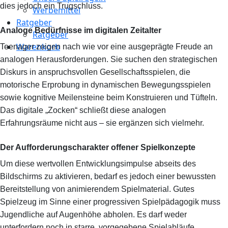
dies jedoch ein Trugschluss.
Werbemittel
Ratgeber
Analoge Bedürfnisse im digitalen Zeitalter
Ratgeber
Warenkorb
Teenager zeigen nach wie vor eine ausgeprägte Freude an
analogen Herausforderungen. Sie suchen den strategischen
Diskurs in anspruchsvollen Gesellschaftsspielen, die
motorische Erprobung in dynamischen Bewegungsspielen
sowie kognitive Meilensteine beim Konstruieren und Tüfteln.
Das digitale „Zocken“ schließt diese analogen
Erfahrungsräume nicht aus – sie ergänzen sich vielmehr.
Der Aufforderungscharakter offener Spielkonzepte
Um diese wertvollen Entwicklungsimpulse abseits des
Bildschirms zu aktivieren, bedarf es jedoch einer bewussten
Bereitstellung von animierendem Spielmaterial. Gutes
Spielzeug im Sinne einer progressiven Spielpädagogik muss
Jugendliche auf Augenhöhe abholen. Es darf weder
unterfordern noch in starre, vorgegebene Spielabläufe