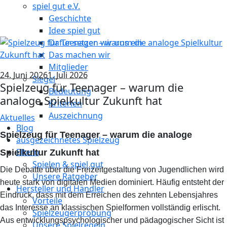
spiel gut e.V.
Geschichte
Idee spiel gut
Dafür setzen wir uns ein
Das machen wir
Mitglieder
24. Juni 2026
1. Juli 2026
Siegel
Spielzeug für Teenager – warum die
Bedeutung
analoge Spielkultur Zukunft hat
Kriterien
Auszeichnung
Aktuelles
Blog
Spielzeug für Teenager – warum die analoge
ausgezeichnetes Spielzeug
Eltern
Spielkultur Zukunft hat
Spielen & spiel gut
Die Debatte über die Freizeitgestaltung von Jugendlichen wird
Unsere Ratgeber
heute stark von digitalen Medien dominiert. Häufig entsteht der
Hersteller und Händler
Eindruck, dass mit dem Erreichen des zehnten Lebensjahres
Vorteile
das Interesse an klassischen Spielformen vollständig erlischt.
Spielzeugerprobung
Aus entwicklungspsychologischer und pädagogischer Sicht ist
Unsere Spielregeln