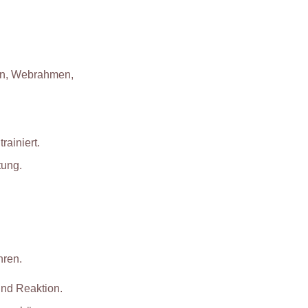
len, Webrahmen,
rainiert.
tung.
hren.
und Reaktion.