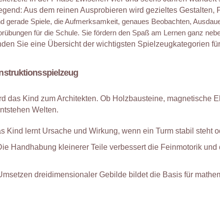
egend: Aus dem reinen Ausprobieren wird gezieltes Gestalten,
nd gerade Spiele, die Aufmerksamkeit, genaues Beobachten, Ausdaue
Vorübungen für die Schule. Sie fördern den Spaß am Lernen ganz neb
inden Sie eine Übersicht der wichtigsten Spielzeugkategorien
fü
nstruktionsspielzeug
ird das Kind zum Architekten. Ob Holzbausteine, magnetische 
ntstehen Welten.
as Kind lernt Ursache und Wirkung, wenn ein Turm stabil steht od
Die Handhabung kleinerer Teile ver
bessert die Feinmotorik
und 
Umsetzen dreidimensionaler Gebilde bildet die Basis für mathe