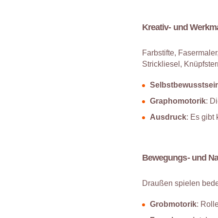
Kreativ- und Werkma
Farbstifte, Fasermal
Strickliesel, Knüpfst
Selbstbewusstsei
Graphomotorik
: D
Ausdruck
: Es gibt
Bewegungs- und Na
Draußen spielen bede
Grobmotorik
: Roll