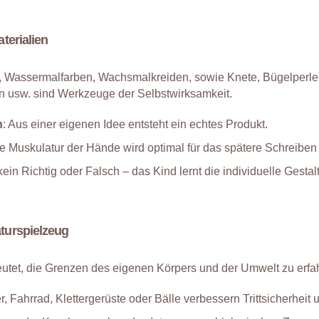
terialien
er, Wassermalfarben, Wachsmalkreiden, sowie Knete, Bügelper
ern usw. sind Werkzeuge der Selbstwirksamkeit.
n
: Aus einer eigenen Idee entsteht ein echtes Produkt.
ie Muskulatur der Hände wird optimal für das spätere Schreiben t
 kein Richtig oder Falsch – das Kind lernt die individuelle Gestal
turspielzeug
utet, die Grenzen des eigenen Körpers und der Umwelt zu erfa
er,
Fahrrad,
Klettergerüste oder Bälle verbessern Trittsicherheit 