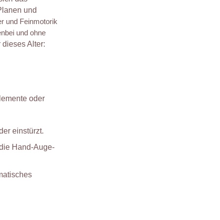
 Planen und
r und Feinmotorik
enbei und ohne
r dieses Alter:
Elemente oder
er einstürzt.
die Hand-Auge-
matisches