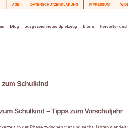
AGB
DATENSCHUTZERKLÄRUNG
IMPRESSUM
WID
uns
Blog
ausgezeichnetes Spielzeug
Eltern
Hersteller und
d zum Schulkind
 zum Schulkind –
Tipps zum Vorschuljahr
eckerzeit. In der Phase zwischen vier und sechs Jahren wandelt 